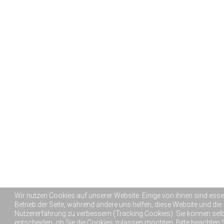
Wir nutzen Cookies auf unserer Website. Einige von ihnen sind essen
Betrieb der Seite, während andere uns helfen, diese Website und die
Nutzererfahrung zu verbessern (Tracking Cookies). Sie können sel
entscheiden, ob Sie die Cookies zulassen möchten. Bitte beachten S