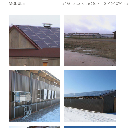
MODULE:
3.496 Stück DelSolar D6P 240W B